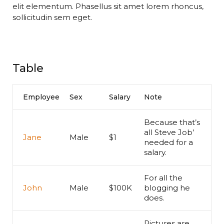
elit elementum. Phasellus sit amet lorem rhoncus,
sollicitudin sem eget.
Table
Employee
Sex
Salary
Note
Because that’s
all Steve Job’
Jane
Male
$1
needed for a
salary.
For all the
John
Male
$100K
blogging he
does.
Pictures are