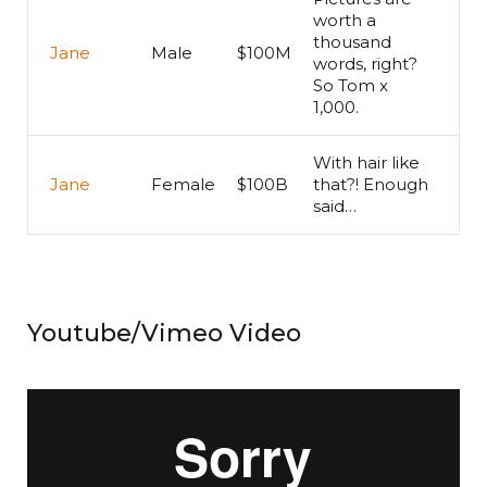
worth a
thousand
Jane
Male
$100M
words, right?
So Tom x
1,000.
With hair like
Jane
Female
$100B
that?! Enough
said…
Youtube/Vimeo Video