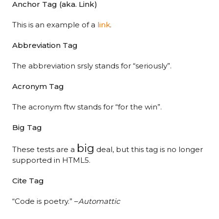
Anchor Tag (aka. Link)
This is an example of a
link
.
Abbreviation Tag
The abbreviation
srsly
stands for “seriously”.
Acronym Tag
The acronym
ftw
stands for “for the win”.
Big Tag
big
These tests are a
deal, but this tag is no longer
supported in HTML5.
Cite Tag
“Code is poetry.” –
Automattic