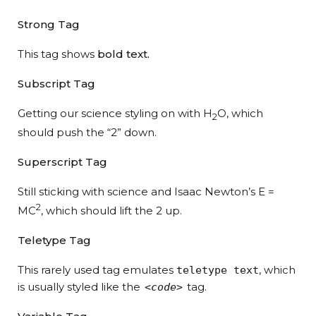
Strong Tag
This tag shows
bold
text.
Subscript Tag
Getting our science styling on with H
O, which
2
should push the “2” down.
Superscript Tag
Still sticking with science and Isaac Newton’s E =
2
MC
, which should lift the 2 up.
Teletype Tag
This rarely used tag emulates
, which
teletype text
is usually styled like the
tag.
<code>