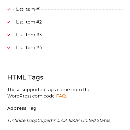
List Item #1
List Item #2
List Item #3
List Item #4
HTML Tags
These supported tags come from the
WordPress.com code
FAQ
.
Address Tag
1 Infinite LoopCupertino, CA 95014United States