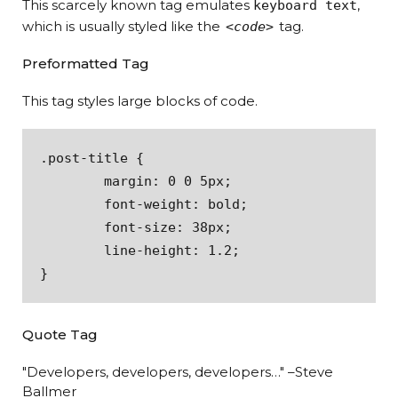
This scarcely known tag emulates
,
keyboard text
which is usually styled like the
tag.
<code>
Preformatted Tag
This tag styles large blocks of code.
.post-title {

	margin: 0 0 5px;

	font-weight: bold;

	font-size: 38px;

	line-height: 1.2;

}
Quote Tag
Developers, developers, developers…
–Steve
Ballmer