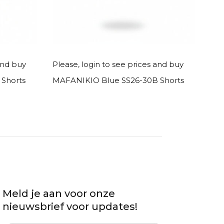
Read more
and buy
Please, login to see prices and buy
Ple
Shorts
MAFANIKIO Blue SS26-30B Shorts
KUS
Meld je aan voor onze
nieuwsbrief voor updates!