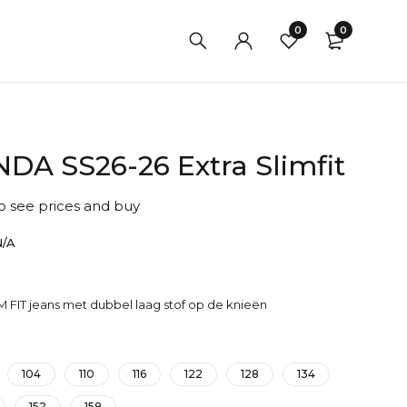
0
0
DA SS26-26 Extra Slimfit
to see prices and buy
N/A
M FIT jeans met dubbel laag stof op de knieën
104
110
116
122
128
134
152
158