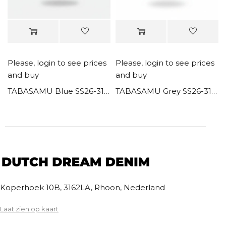
Please, login to see prices
Please, login to see prices
and buy
and buy
xtra Slimfit
TABASAMU Blue SS26-31B Shorts
TABASAMU Grey SS26-31G Shorts
Koperhoek 10B, 3162LA, Rhoon, Nederland
Laat zien op kaart