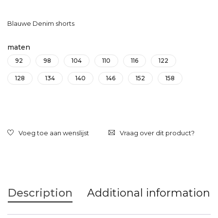
Blauwe Denim shorts
maten
92
98
104
110
116
122
128
134
140
146
152
158
Vraag over dit product?
Description
Additional information